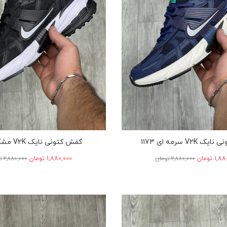
V2K سرمه ای 1173
کفش کتونی نایک V2K مشکی 1182
‎1 تومان
‎2,880,000 تومان
‎1,880,000 تومان
‎2,880,000 تومان