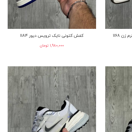
کفش کتونی نایک ترویس دیور 1184
‎1,980,000 تومان