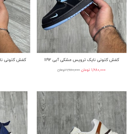
کفش کتونی نایک ترویس مشکی آبی 1192
کفش کتونی نای
‎1,680,000 تومان
‎1,980,000 تومان