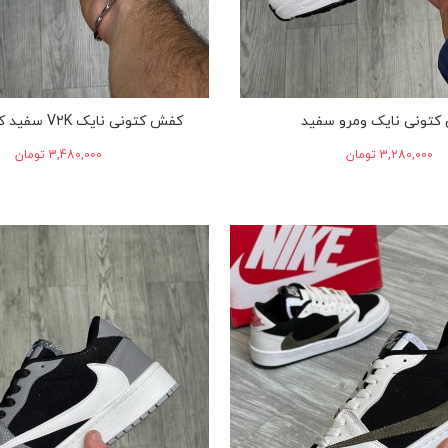
تونی نایک ومرو سفید
کفش کتونی نایک V2K سفید کرم زن 1168
‎3,280,000 تومان
‎3,480,000 تومان