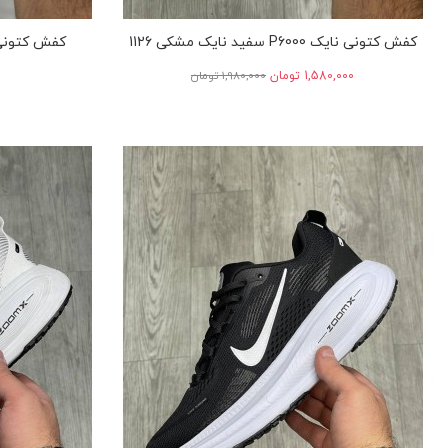
کفش کتونی نایک P6000 سفید نایک مشکی 1126
کفش کتونی نایک جر
‎1,580,000 تومان
‎1,980,000 تومان