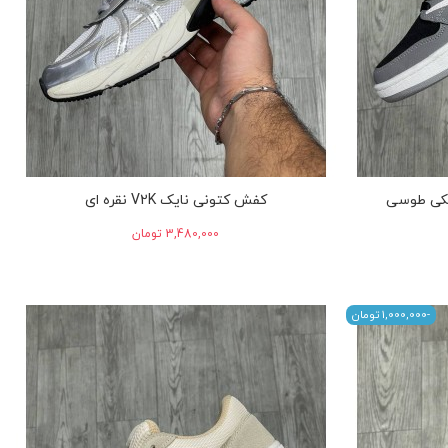
کی طوسی
کفش کتونی نایک V2K نقره ای
‎3,480,000 تومان
-‎1,000,000 تومان