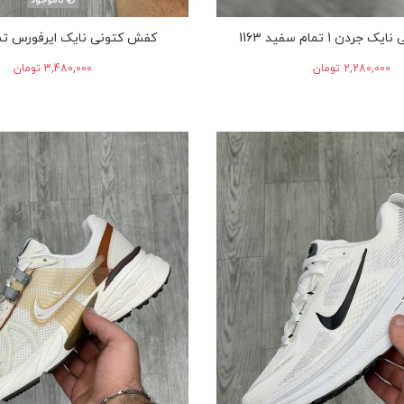
ناموجود
دن 1 تمام سفید 1163
کفش کتونی نایک ایرفورس تم
‎2,280,000 تومان
‎3,480,000 تومان