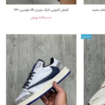
ام سفید
کفش کتونی نایک جردن sb طوسی 1160
‎2,380,000 تومان
حراجی!