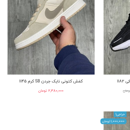
کفش کتونی نایک جردن SB کرم 1145
‎2,380,000 تومان
حراجی!
-‎1,000,000 تومان