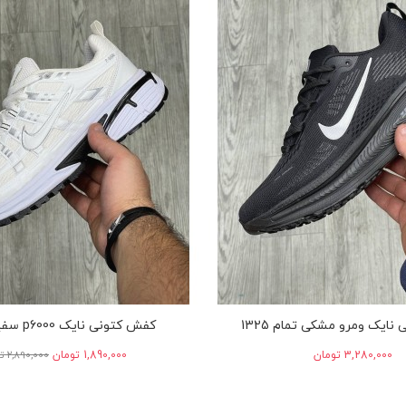
ایک ومرو مشکی تمام 1325
کفش کتونی نایک p6000 سفید مشکی
‎3,280,000 تومان
‎1,890,000 تومان
‎2,890,000 تومان