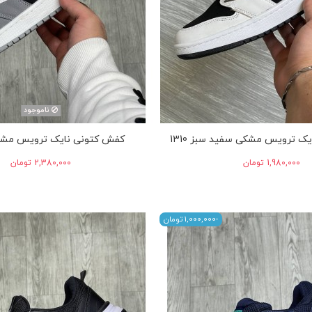
ناموجود
ک ترویس مشکی سفید سبز 1310
کفش کتونی نایک ترویس مش
‎1,980,000 تومان
‎2,380,000 تومان
-‎1,000,000 تومان